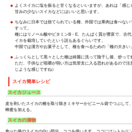
よくスイカに塩を振ると甘くなるといいますが、あれは「感じ
甘みの少ないスイカなどにはいいと思います。
ちなみに日本では捨てられている種、外国では果肉は食べない
すって。
種にはリノール酸やビタミンB・E、たんぱく質が豊富で、古
イカを栽培していたという説もあるぐらいです。
中国では漢方やお菓子として、種を食べるための「種の大きい
ふっくらとして黒々とした種は綺麗に洗って陰干し後、炒って
ただ、子供など咀嚼が弱い方は気管支に入る恐れがあるので注
じような感じですね）
スイカ簡単レシピ
スイカジュース
皮を剥いたスイカの種を取り除きミキサーかビニール袋でつぶして
蜂蜜を加える。
スイカの漬物
食べた後のスイカの白い部分、ココを使います。ココにはシトルリ