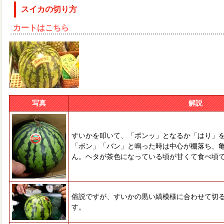
スイカの切り方
カートはこちら
写真
解説
すいかを叩いて、「ポンッ」となるか「はり」
「ボン」「バン」と鳴った時は中心が棚落ち、
ん。ヘタが茶色になっている頃が甘くて食べ頃
俗説ですが、すいかの黒い縞模様に合わせて切
す。