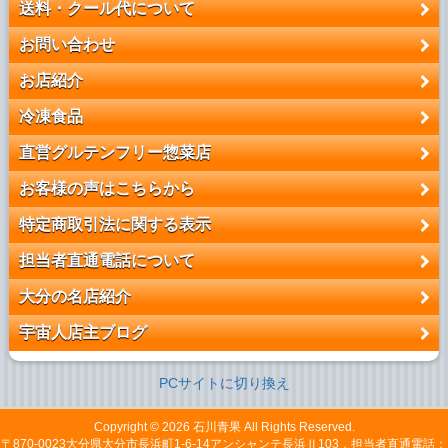
送料・クール代について
お問い合わせ
お店紹介
冷凍食品
直営グルテンフリー惣菜店
お客様の声はこちらから
特定商取引法に関する表示
担当者直通電話について
大分の名店紹介
宇宙人店主ブログ
PCサイトに切り換え
Copyright © 2026
石川青果
All Rights Reserved.
〒870-0023大分県大分市長浜町1-6-14アンシャンテ長浜Ⅱ103，担当者直通電話：