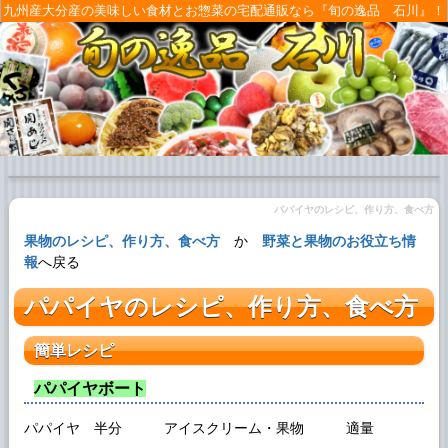
九州産大分産の美味しい食材とお惣菜の宅配通販なら『旬の逸品 石川』！
パパイヤのレシピ、作り方、食べ方
果物のレシピ、作り方、食べ方
か
野菜と果物のお役立ち情
報
へ戻る
パパイヤのレシピ、作り方、食べ方
簡単レシピ
パパイヤボート
パパイヤ 半分 アイスクリーム・果物 適量