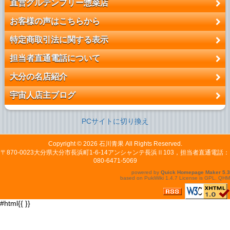
直営グルテンフリー惣菜店
お客様の声はこちらから
特定商取引法に関する表示
担当者直通電話について
大分の名店紹介
宇宙人店主ブログ
PCサイトに切り換え
Copyright © 2026
石川青果
All Rights Reserved.
〒870-0023大分県大分市長浜町1-6-14アンシャンテ長浜Ⅱ103，担当者直通電話：
080-6471-5069
powered by
Quick Homepage Maker
5.3
based on
PukiWiki
1.4.7 License is
GPL
.
QHM
#html{{
}}