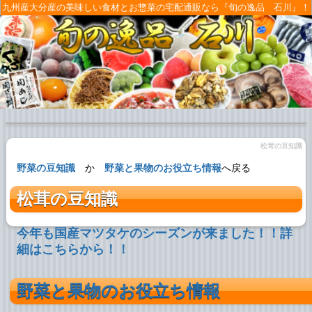
九州産大分産の美味しい食材とお惣菜の宅配通販なら『旬の逸品 石川』！
松茸の豆知識
野菜の豆知識
か
野菜と果物のお役立ち情報
へ戻る
松茸の豆知識
今年も国産マツタケのシーズンが来ました！！詳
細はこちらから！！
野菜と果物のお役立ち情報