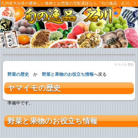
九州産大分産の美味しい食材とお惣菜の宅配通販なら『旬の逸品 石川』！
ヤマイモ 歴史
野菜の歴史
か
野菜と果物のお役立ち情報
へ戻る
ヤマイモの歴史
準備中です。
野菜と果物のお役立ち情報