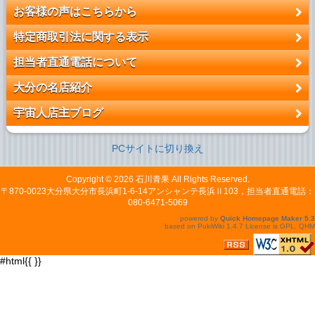
お客様の声はこちらから
特定商取引法に関する表示
担当者直通電話について
大分の名店紹介
宇宙人店主ブログ
PCサイトに切り換え
Copyright © 2026
石川青果
All Rights Reserved.
〒870-0023大分県大分市長浜町1-6-14アンシャンテ長浜Ⅱ103，担当者直通電話：
080-6471-5069
powered by
Quick Homepage Maker
5.3
based on
PukiWiki
1.4.7 License is
GPL
.
QHM
#html{{
}}