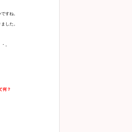
いですね。
りました。
・・。
て何？
。