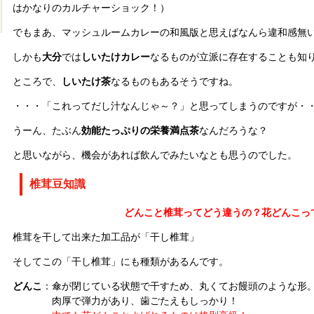
はかなりのカルチャーショック！）
でもまあ、マッシュルームカレーの和風版と思えばなんら違和感無
しかも
大分
では
しいたけカレー
なるものが立派に存在することも知
ところで、
しいたけ茶
なるものもあるそうですね。
・・・「これってだし汁なんじゃ～？」と思ってしまうのですが・
うーん、たぶん
効能たっぷりの栄養満点茶
なんだろうな？
と思いながら、機会があれば飲んでみたいなとも思うのでした。
椎茸豆知識
どんこと椎茸ってどう違うの？花どんこっ
椎茸を干して出来た加工品が「干し椎茸」
そしてこの「干し椎茸」にも種類があるんです。
どんこ
：傘が閉じている状態で干すため、丸くてお饅頭のような形
肉厚で弾力があり、歯ごたえもしっかり！