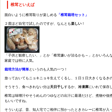
椎茸といえば
面白いように椎茸取りが楽しめる
「椎茸栽培セット」
２度ほど自宅で試したのですが、なんとも
楽しい
！
「子供と観察したい、」とか「椎茸嫌いが治るかも～」とかいろん
家庭では特に人気。
栽培方法が簡単
というのも人気の一つ！
放っておいてもニョキニョキ生えてくるし、１日１日大きくなるき
そうそう、食べきれない分は
天日干し
するか、
冷凍庫
にいれて保存
椎茸は味噌汁やそうめんのつゆなどの出汁に最適だけど、煮物や佃
もいいですね。
そういえば、昔、知人宅でご相伴に預かったときカレーに椎茸が入