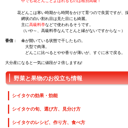
中でも花どんことよばれるものは格別高級！
花どんこは寒い時期から時間をかけて育つので良質ですが、採
網状の白い割れ目は見た目にも綺麗。
主に
高級料亭
などで使われるそうです。
（いや～、高級料亭なんてとんと縁がないですからな～）
香信
： 傘が開いている状態で干したもの。
大型で肉薄。
どんこに比べるとやや香りが薄いが、すぐに水で戻る。
大分産になると一気に値段が２倍しますね!
野菜と果物のお役立ち情報
シイタケの効果・効能
シイタケの旬、選び方、見分け方
シイタケのレシピ、作り方、食べ方